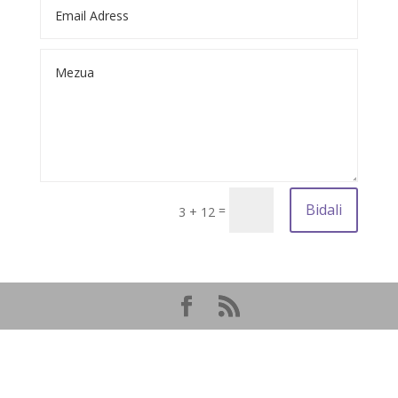
Alternative:
Bidali
=
3 + 12