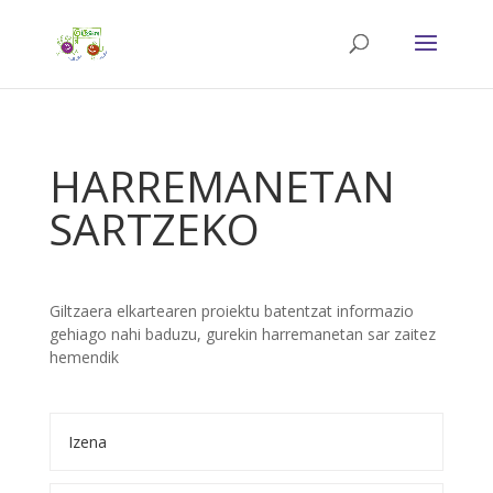
HARREMANETAN
SARTZEKO
Giltzaera elkartearen proiektu batentzat informazio
gehiago nahi baduzu, gurekin harremanetan sar zaitez
hemendik